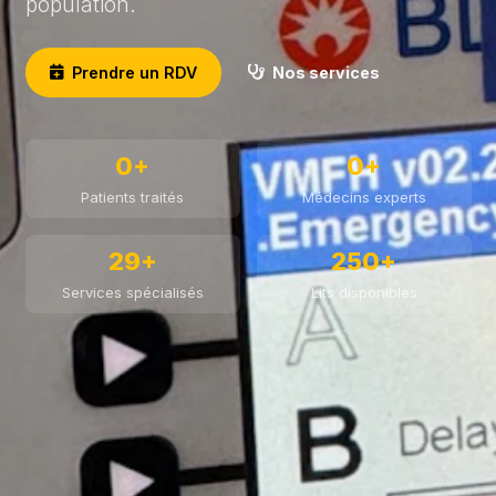
population.
Prendre un RDV
Nos services
0+
0+
Patients traités
Médecins experts
29+
250+
Services spécialisés
Lits disponibles